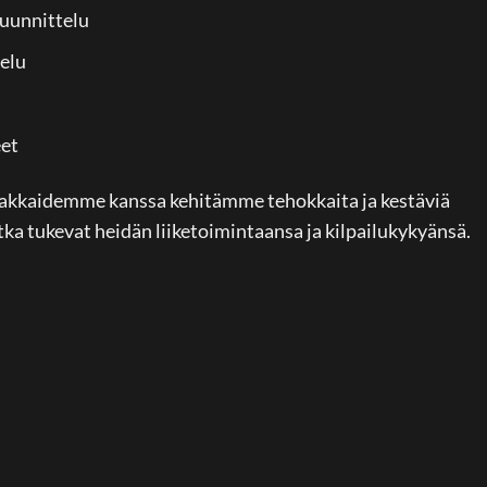
uunnittelu
elu
eet
siakkaidemme kanssa kehitämme tehokkaita ja kestäviä
tka tukevat heidän liiketoimintaansa ja kilpailukykyänsä.