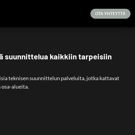
OTA YHTEYTTÄ
 suunnittelua kaikkiin tarpeisiin
sia teknisen suunnittelun palveluita, jotka kattavat
n osa-alueita.