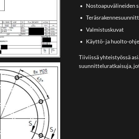
Nostoapuvälineiden s
Teräsrakennesuunnitt
Valmistuskuvat
Käyttö- ja huolto-ohj
Tiiviissä yhteistyössä a
suunnitteluratkaisuja, jo