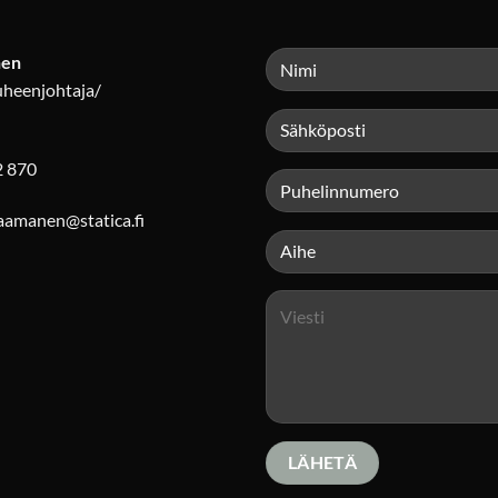
nen
uheenjohtaja/
2 870
laamanen@statica.fi