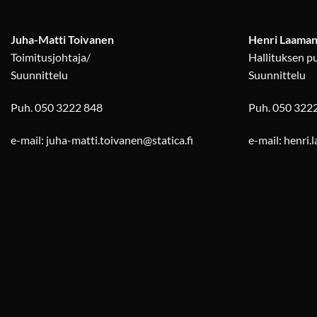
Juha-Matti Toivanen
Henri Laama
Toimitusjohtaja/
Hallituksen p
Suunnittelu
Suunnittelu
Puh. 050 3222 848
Puh. 050 322
e-mail: juha-matti.toivanen@statica.fi
e-mail: henri.